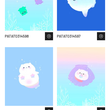
PATATO314598
PATATO314597