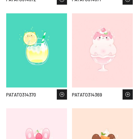
PATATO314370
PATATO314369