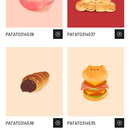
PATATO314538
PATATO314537
PATATO314536
PATATO314535