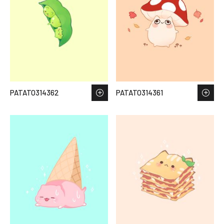
PATATO314362
PATATO314361