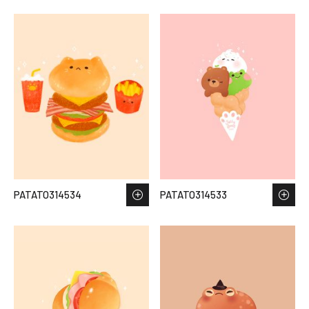
PATATO314534
PATATO314533