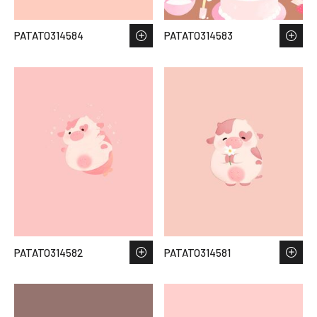
PATATO314584
PATATO314583
PATATO314582
PATATO314581