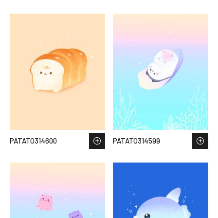
PATATO314600
PATATO314599