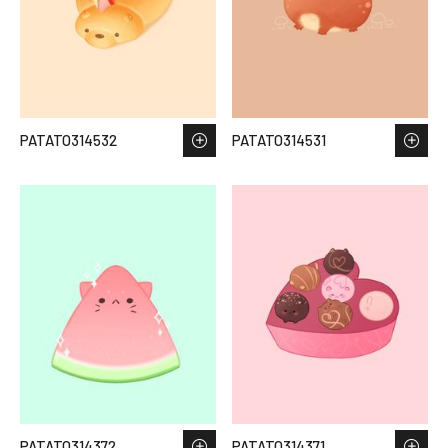
PATATO314532
PATATO314531
PATATO314372
PATATO314371