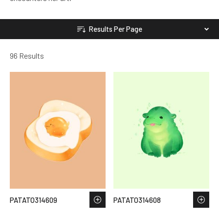
Results Per Page
96 Results
PATATO314609
PATATO314608