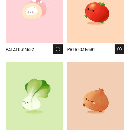
PATATO314592
PATATO314591