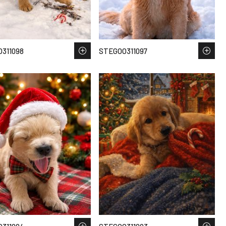
311098
STEGOO311097