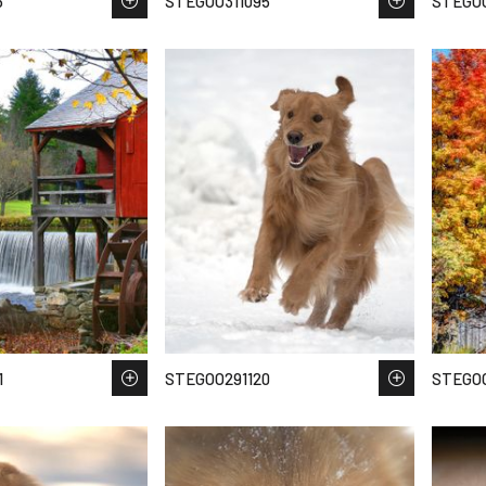
6
STEGOO311095
STEGOO
1
STEGOO291120
STEGOO