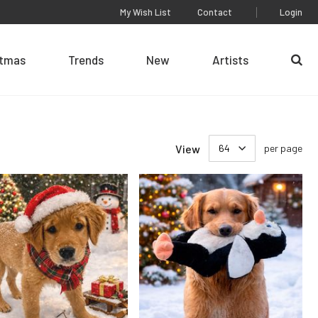
My Wish List
Contact
Login
stmas
Trends
New
Artists
Se
View
per page