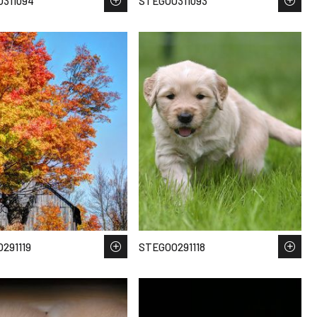
311094
STEGOO311093
291119
STEGOO291118