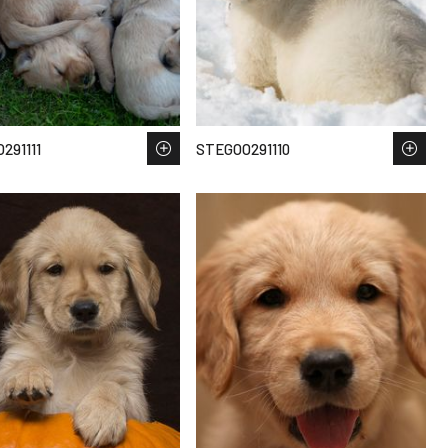
291111
STEGOO291110