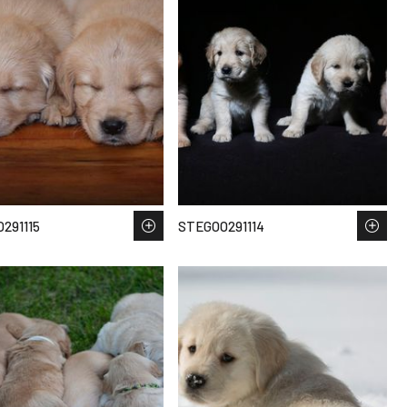
291115
STEGOO291114