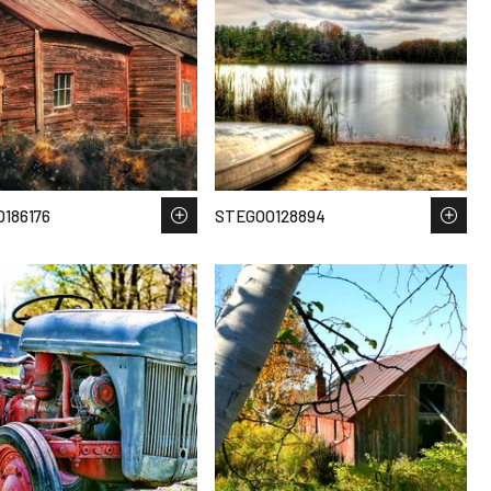
186176
STEGOO128894