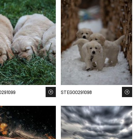
291099
STEGOO291098